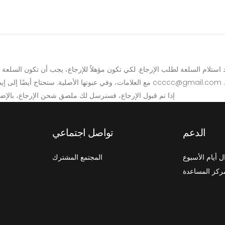
 إرسال المرتجعات إلى العنوان التالي:
ccccc@gmail.com
مع العلامات، وفي عبوتها الأصلية. ستحتاج أيضًا إلى إيصال أو إثبات الشراء. لبدء عملية الإرجاع، يمكنك الاتصال بنا على
My refund Address إذا تم قبول الإرجاع، فسنرسل لك ملصق شحن الإرجاع، 
الدعم
تواصل اجتماعي
 أيام الأسبوع
المجتمع المشترك
ركز المساعدة